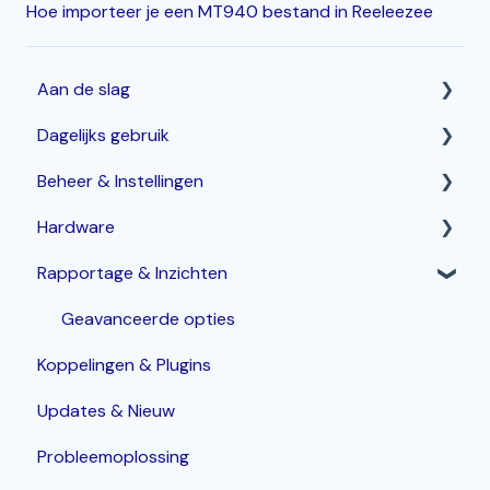
Hoe importeer je een MT940 bestand in Reeleezee
Aan de slag
Dagelijks gebruik
Horeca Kassasysteem
Beheer & Instellingen
Webshop: Afhaal- en Bezorgen
Betalen & corrigeren
Hardware
Bestelzuil en Kiosk-QR
Bestellingen invoeren & bewerken
Gebieden, Vloerplan en Tafels
Rapportage & Inzichten
Korting
Assortiment beheren
Router
Inloggen, In- en Uitklokken
Menukaarten & productknoppen beheren
POS terminals
Geavanceerde opties
Koppelingen & Plugins
KDS / Bestellingenscherm
Arrangementen
Bonprinters
Updates & Nieuw
Groepen
Gangen
Kassalade
Probleemoplossing
Bereidingsplaatsen
Handhelds