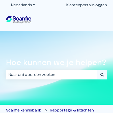
Nederlands
Submenu tonen voor vertalingen
Klantenportal
Inloggen
Hoe kunnen we je helpen?
Er zijn geen suggesties want het zoekveld is leeg.
Scanfie kennisbank
Rapportage & Inzichten