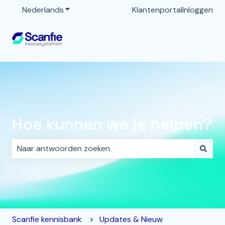
Nederlands
Submenu tonen voor vertalingen
Klantenportal
Inloggen
Hoe kunnen we je helpen?
Er zijn geen suggesties want het zoekveld is leeg.
Scanfie kennisbank
Updates & Nieuw