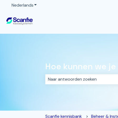
Nederlands
Submenu tonen voor vertalingen
Hoe kunnen we je
Er zijn geen suggesties want het z
Scanfie kennisbank
Beheer & Inste