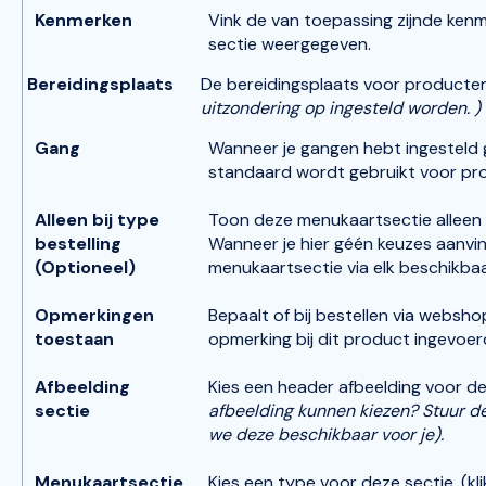
Kenmerken
Vink de van toepassing zijnde ken
sectie weergegeven.
Bereidingsplaats
De bereidingsplaats voor producten
uitzondering op ingesteld worden. )
Gang
Wanneer je gangen hebt ingesteld g
standaard wordt gebruikt voor pro
Alleen bij type
Toon deze menukaartsectie alleen 
bestelling
Wanneer je hier géén keuzes aanvi
(Optioneel)
menukaartsectie via elk beschikba
Opmerkingen
Bepaalt of bij bestellen via websh
toestaan
opmerking bij dit product ingevoe
Afbeelding
Kies een header afbeelding voor de
sectie
afbeelding kunnen kiezen? Stuur d
we deze beschikbaar voor je).
Menukaartsectie
Kies een type voor deze sectie. (kli