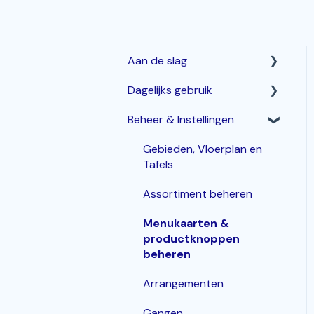
Aan de slag
Dagelijks gebruik
Horeca Kassasysteem
Beheer & Instellingen
Webshop: Afhaal- en
Betalen & corrigeren
Bezorgen
Bestellingen invoeren &
Gebieden, Vloerplan en
Bestelzuil en Kiosk-QR
bewerken
Tafels
Korting
Assortiment beheren
Inloggen, In- en Uitklokken
Menukaarten &
productknoppen
KDS / Bestellingenscherm
beheren
Groepen
Arrangementen
Gangen