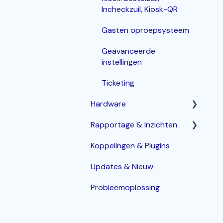
Incheckzuil, Kiosk-QR
Gasten oproepsysteem
Geavanceerde
instellingen
Ticketing
Hardware
Rapportage & Inzichten
Router
Koppelingen & Plugins
POS terminals
Geavanceerde opties
Updates & Nieuw
Bonprinters
Probleemoplossing
Kassalade
Handhelds