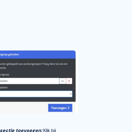
sectie toevoegen:
Klik bij