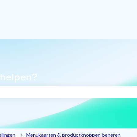
 helpen?
oekveld is leeg.
llingen
Menukaarten & productknoppen beheren