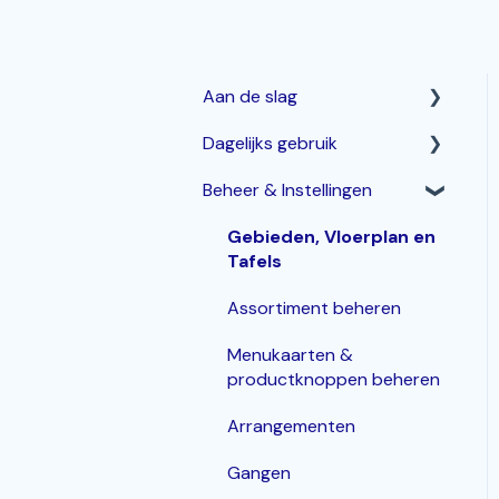
Aan de slag
Dagelijks gebruik
Horeca Kassasysteem
Beheer & Instellingen
Webshop: Afhaal- en
Betalen & corrigeren
Bezorgen
Bestellingen invoeren &
Gebieden, Vloerplan en
Bestelzuil en Kiosk-QR
bewerken
Tafels
Korting
Assortiment beheren
Inloggen, In- en Uitklokken
Menukaarten &
productknoppen beheren
KDS / Bestellingenscherm
Arrangementen
Groepen
Gangen