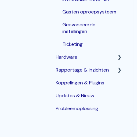
Gasten oproepsysteem
Geavanceerde
instellingen
Ticketing
Hardware
Rapportage & Inzichten
Router
Koppelingen & Plugins
POS terminals
Geavanceerde opties
Updates & Nieuw
Bonprinters
Probleemoplossing
Kassalade
Handhelds
PIN terminals