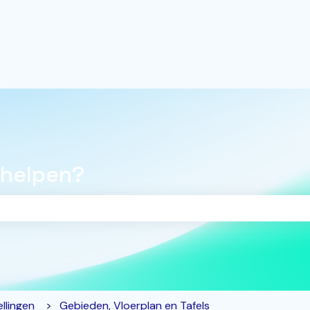
 helpen?
oekveld is leeg.
llingen
Gebieden, Vloerplan en Tafels