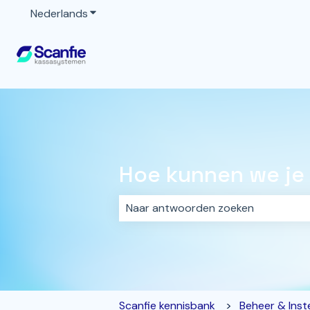
Nederlands
Submenu tonen voor vertalingen
Hoe kunnen we je
Er zijn geen suggesties want het z
Scanfie kennisbank
Beheer & Inste