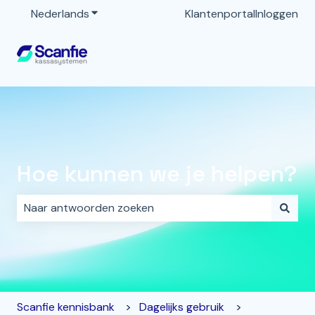
Nederlands
Submenu tonen voor vertalingen
Klantenportal
Inloggen
Hoe kunnen we je helpen?
Er zijn geen suggesties want het zoekveld is leeg.
Scanfie kennisbank
Dagelijks gebruik