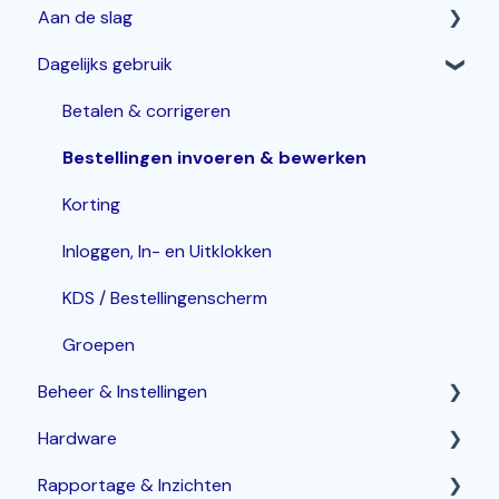
Aan de slag
Dagelijks gebruik
Horeca Kassasysteem
Webshop: Afhaal- en Bezorgen
Betalen & corrigeren
Bestelzuil en Kiosk-QR
Bestellingen invoeren & bewerken
Korting
Inloggen, In- en Uitklokken
KDS / Bestellingenscherm
Groepen
Beheer & Instellingen
Hardware
Gebieden, Vloerplan en Tafels
Rapportage & Inzichten
Assortiment beheren
Router