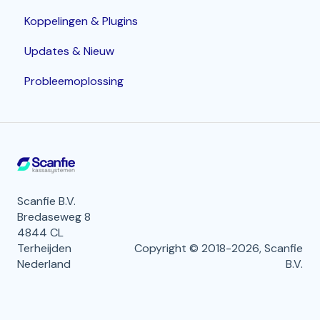
Koppelingen & Plugins
Menukaarten & productknoppen beheren
POS terminals
Geavanceerde opties
Updates & Nieuw
Arrangementen
Bonprinters
Probleemoplossing
Gangen
Kassalade
Bereidingsplaatsen
Handhelds
Klanten & Groepen
PIN terminals
Gebruikers & Medewerkers
Keukenschermen / KDS
Serviceverzoeken (Oproep bediening,
Scanfie B.V.
Tafelservice)
Bredaseweg 8
4844 CL
Betaalmethoden & Financiële registraties
Terheijden
Copyright © 2018-2026, Scanfie
Nederland
B.V.
Wallet tegoeden
Webshop: Afhaal en Bezorgen