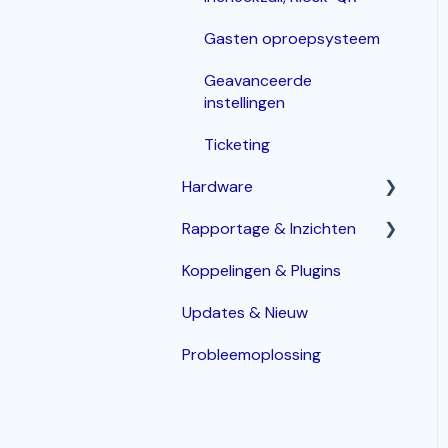
Gasten oproepsysteem
Geavanceerde
instellingen
Ticketing
Hardware
Rapportage & Inzichten
Router
Koppelingen & Plugins
POS terminals
Geavanceerde opties
Updates & Nieuw
Bonprinters
Probleemoplossing
Kassalade
Handhelds
PIN terminals