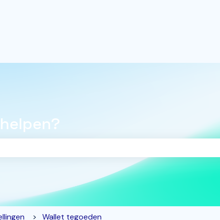
 helpen?
oekveld is leeg.
llingen
Wallet tegoeden