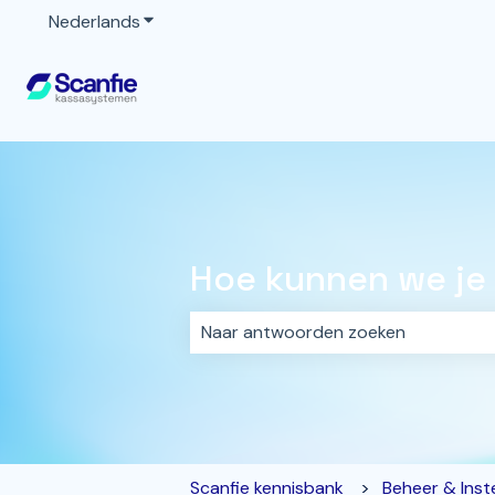
Nederlands
Submenu tonen voor vertalingen
Hoe kunnen we je
Er zijn geen suggesties want het z
Scanfie kennisbank
Beheer & Inste