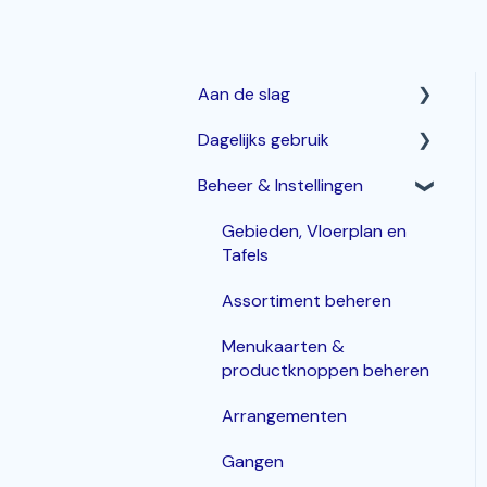
Aan de slag
Dagelijks gebruik
Horeca Kassasysteem
Beheer & Instellingen
Webshop: Afhaal- en
Betalen & corrigeren
Bezorgen
Bestellingen invoeren &
Gebieden, Vloerplan en
Bestelzuil en Kiosk-QR
bewerken
Tafels
Korting
Assortiment beheren
Inloggen, In- en Uitklokken
Menukaarten &
productknoppen beheren
KDS / Bestellingenscherm
Arrangementen
Groepen
Gangen