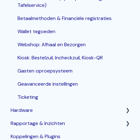
Tafelservice)
Betaalmethoden & Financiële registraties
Wallet tegoeden
Webshop: Afhaal en Bezorgen
Kiosk: Bestelzuil, Incheckzuil, Kiosk-QR
Gasten oproepsysteem
Geavanceerde instellingen
Ticketing
Hardware
Rapportage & Inzichten
Router
Koppelingen & Plugins
POS terminals
Geavanceerde opties