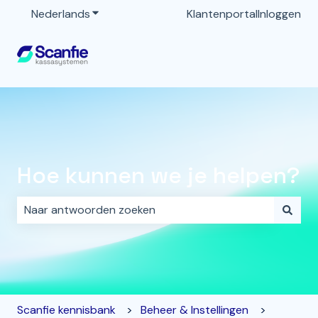
Nederlands
Submenu tonen voor vertalingen
Klantenportal
Inloggen
Hoe kunnen we je helpen?
Er zijn geen suggesties want het zoekveld is leeg.
Scanfie kennisbank
Beheer & Instellingen