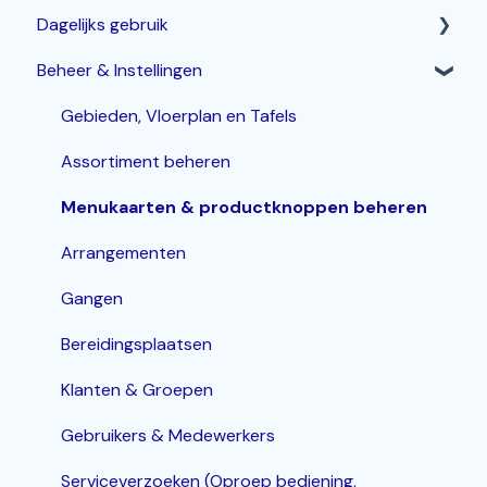
Dagelijks gebruik
Horeca Kassasysteem
Beheer & Instellingen
Webshop: Afhaal- en Bezorgen
Betalen & corrigeren
Bestelzuil en Kiosk-QR
Bestellingen invoeren & bewerken
Gebieden, Vloerplan en Tafels
Korting
Assortiment beheren
Inloggen, In- en Uitklokken
Menukaarten & productknoppen beheren
KDS / Bestellingenscherm
Arrangementen
Groepen
Gangen
Bereidingsplaatsen
Klanten & Groepen
Gebruikers & Medewerkers
Serviceverzoeken (Oproep bediening,