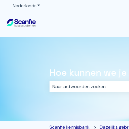
Nederlands
Submenu tonen voor vertalingen
Hoe kunnen we je
Er zijn geen suggesties want het z
Scanfie kennisbank
Dagelijks gebr