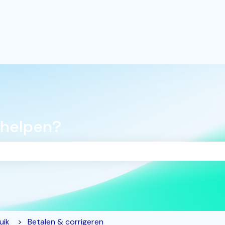
 helpen?
oekveld is leeg.
uik
Betalen & corrigeren