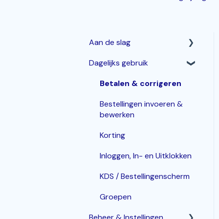
Aan de slag
Dagelijks gebruik
Horeca Kassasysteem
Webshop: Afhaal- en
Betalen & corrigeren
Bezorgen
Bestellingen invoeren &
Bestelzuil en Kiosk-QR
bewerken
Korting
Inloggen, In- en Uitklokken
KDS / Bestellingenscherm
Groepen
Beheer & Instellingen