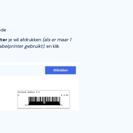
ode
nter
je wil afdrukken
(als er maar 1
abelprinter gebruikt)
. en klik