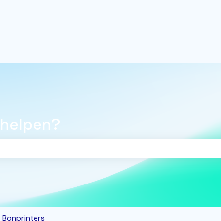
 helpen?
oekveld is leeg.
Bonprinters