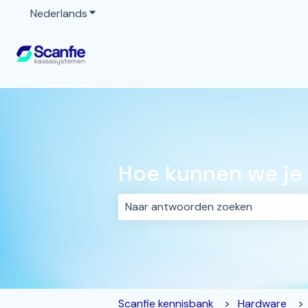
Nederlands
Submenu tonen voor vertalingen
Hoe kunnen we je
Er zijn geen suggesties want het z
Scanfie kennisbank
Hardware