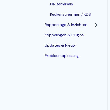
PIN terminals
Bereidingsplaatsen
Keukenschermen / KDS
Klanten & Groepen
Rapportage & Inzichten
Gebruikers &
Medewerkers
Koppelingen & Plugins
Geavanceerde opties
Serviceverzoeken
Updates & Nieuw
(Oproep bediening,
Tafelservice)
Probleemoplossing
Betaalmethoden &
Financiële registraties
Wallet tegoeden
Webshop: Afhaal en
Bezorgen
Kiosk: Bestelzuil,
Incheckzuil, Kiosk-QR