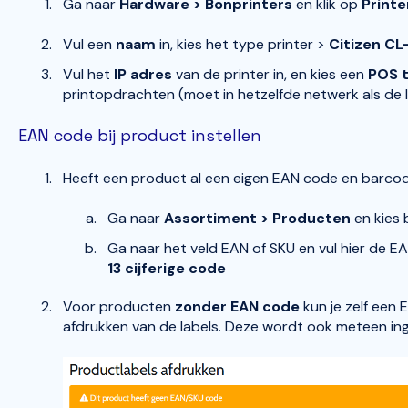
Ga naar
Hardware > Bonprinters
en klik op
Print
Vul een
naam
in, kies het type printer >
Citizen CL
Vul het
IP adres
van de printer in, en kies een
POS t
printopdrachten (moet in hetzelfde netwerk als de l
EAN code bij product instellen
Heeft een product al een eigen EAN code en barcode
Ga naar
Assortiment > Producten
en kies
Ga naar het veld EAN of SKU en vul hier de EA
13 cijferige code
Voor producten
zonder EAN code
kun je zelf een 
afdrukken van de labels. Deze wordt ook meteen ing