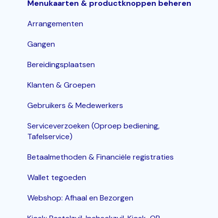
Inloggen, In- en Uitklokken
Menukaarten & productknoppen beheren
KDS / Bestellingenscherm
Arrangementen
Groepen
Gangen
Bereidingsplaatsen
Klanten & Groepen
Gebruikers & Medewerkers
Serviceverzoeken (Oproep bediening,
Tafelservice)
Betaalmethoden & Financiële registraties
Wallet tegoeden
Webshop: Afhaal en Bezorgen