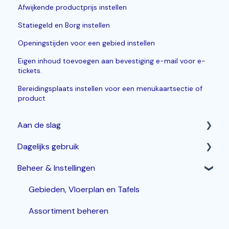
Afwijkende productprijs instellen
Statiegeld en Borg instellen
Openingstijden voor een gebied instellen
Eigen inhoud toevoegen aan bevestiging e-mail voor e-
tickets.
Bereidingsplaats instellen voor een menukaartsectie of
product
Aan de slag
Dagelijks gebruik
Horeca Kassasysteem
Beheer & Instellingen
Webshop: Afhaal- en Bezorgen
Betalen & corrigeren
Bestelzuil en Kiosk-QR
Bestellingen invoeren & bewerken
Gebieden, Vloerplan en Tafels
Korting
Assortiment beheren