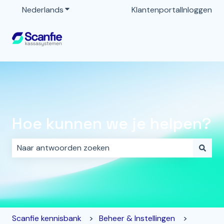
Nederlands
Submenu tonen voor vertalingen
Klantenportal
Inloggen
Hoe kunnen we je helpen?
Er zijn geen suggesties want het zoekveld is leeg.
Scanfie kennisbank
Beheer & Instellingen