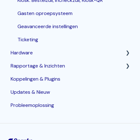
Kiosk: Bestelzuil, Incheckzuil, Kiosk-QR
Gasten oproepsysteem
Geavanceerde instellingen
Ticketing
Hardware
Rapportage & Inzichten
Router
Koppelingen & Plugins
POS terminals
Geavanceerde opties
Updates & Nieuw
Bonprinters
Probleemoplossing
Kassalade
Handhelds
PIN terminals