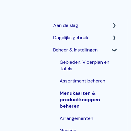
Aan de slag
Dagelijks gebruik
Horeca Kassasysteem
Beheer & Instellingen
Webshop: Afhaal- en
Betalen & corrigeren
Bezorgen
Bestellingen invoeren &
Gebieden, Vloerplan en
Bestelzuil en Kiosk-QR
bewerken
Tafels
Korting
Assortiment beheren
Inloggen, In- en Uitklokken
Menukaarten &
productknoppen
KDS / Bestellingenscherm
beheren
Groepen
Arrangementen
Gangen