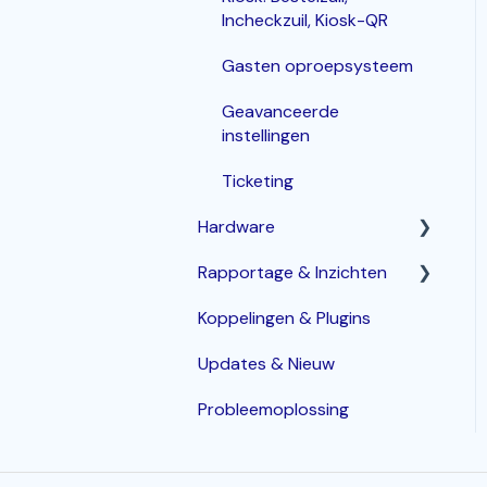
Incheckzuil, Kiosk-QR
Gasten oproepsysteem
Geavanceerde
instellingen
Ticketing
Hardware
Rapportage & Inzichten
Router
Koppelingen & Plugins
POS terminals
Geavanceerde opties
Updates & Nieuw
Bonprinters
Probleemoplossing
Kassalade
Handhelds