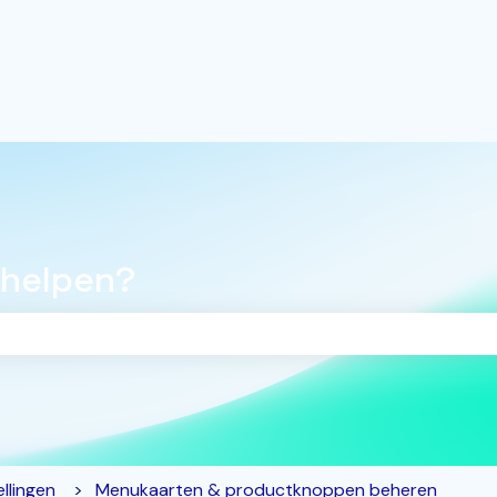
 helpen?
oekveld is leeg.
llingen
Menukaarten & productknoppen beheren