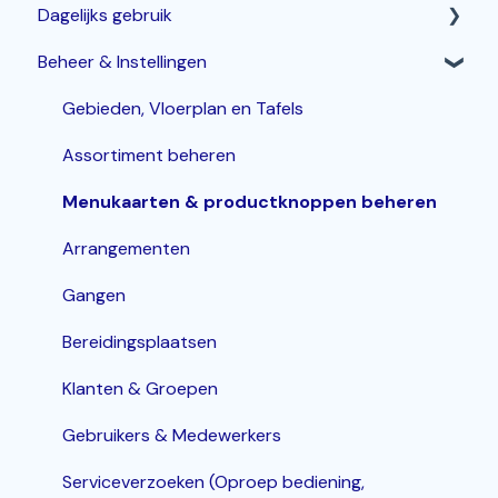
Dagelijks gebruik
Horeca Kassasysteem
Beheer & Instellingen
Webshop: Afhaal- en Bezorgen
Betalen & corrigeren
Bestelzuil en Kiosk-QR
Bestellingen invoeren & bewerken
Gebieden, Vloerplan en Tafels
Korting
Assortiment beheren
Inloggen, In- en Uitklokken
Menukaarten & productknoppen beheren
KDS / Bestellingenscherm
Arrangementen
Groepen
Gangen
Bereidingsplaatsen
Klanten & Groepen
Gebruikers & Medewerkers
Serviceverzoeken (Oproep bediening,