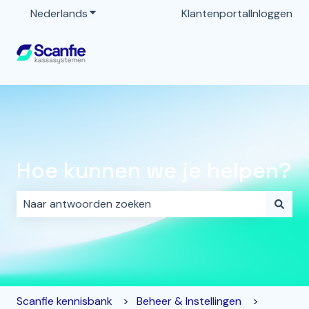
Nederlands
Submenu tonen voor vertalingen
Klantenportal
Inloggen
Hoe kunnen we je helpen?
Er zijn geen suggesties want het zoekveld is leeg.
Scanfie kennisbank
Beheer & Instellingen