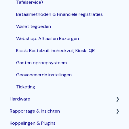
Tafelservice)
Betaalmethoden & Financiële registraties
Wallet tegoeden
Webshop: Afhaal en Bezorgen
Kiosk: Bestelzuil, Incheckzuil, Kiosk-QR
Gasten oproepsysteem
Geavanceerde instellingen
Ticketing
Hardware
Rapportage & Inzichten
Router
Koppelingen & Plugins
POS terminals
Geavanceerde opties