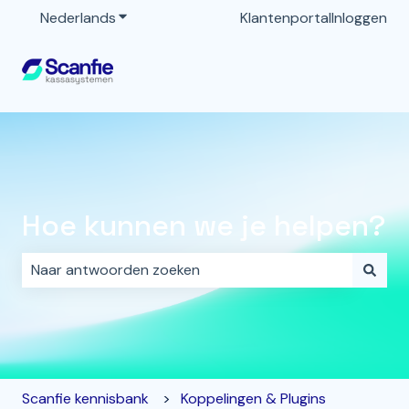
Nederlands
Submenu tonen voor vertalingen
Klantenportal
Inloggen
Hoe kunnen we je helpen?
Er zijn geen suggesties want het zoekveld is leeg.
Scanfie kennisbank
Koppelingen & Plugins