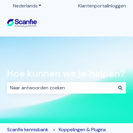
Nederlands
Submenu tonen voor vertalingen
Klantenportal
Inloggen
Hoe kunnen we je helpen?
Er zijn geen suggesties want het zoekveld is leeg.
Scanfie kennisbank
Koppelingen & Plugins