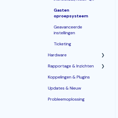
Gasten
oproepsysteem
Geavanceerde
instellingen
Ticketing
Hardware
Rapportage & Inzichten
Router
Koppelingen & Plugins
POS terminals
Geavanceerde opties
Updates & Nieuw
Bonprinters
Probleemoplossing
Kassalade
Handhelds