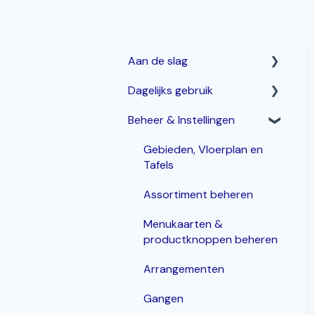
Aan de slag
Dagelijks gebruik
Horeca Kassasysteem
Beheer & Instellingen
Webshop: Afhaal- en
Betalen & corrigeren
Bezorgen
Bestellingen invoeren &
Gebieden, Vloerplan en
Bestelzuil en Kiosk-QR
bewerken
Tafels
Korting
Assortiment beheren
Inloggen, In- en Uitklokken
Menukaarten &
productknoppen beheren
KDS / Bestellingenscherm
Arrangementen
Groepen
Gangen