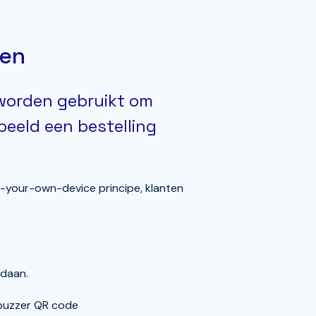
ken
worden gebruikt om
beeld een bestelling
-your-own-device principe, klanten
edaan.
 buzzer QR code