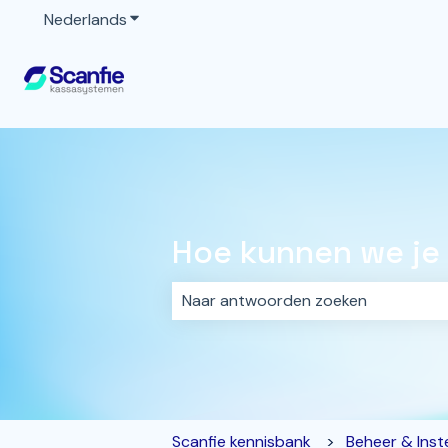
Nederlands
Submenu tonen voor vertalingen
Hoe kunnen we je
Er zijn geen suggesties want het z
Scanfie kennisbank
Beheer & Inste