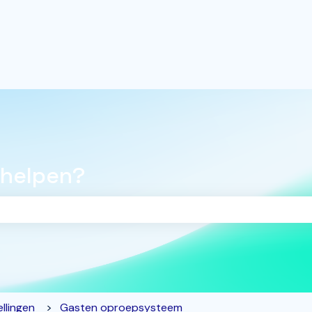
 helpen?
oekveld is leeg.
llingen
Gasten oproepsysteem