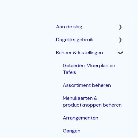
Aan de slag
Dagelijks gebruik
Horeca Kassasysteem
Beheer & Instellingen
Webshop: Afhaal- en
Betalen & corrigeren
Bezorgen
Bestellingen invoeren &
Gebieden, Vloerplan en
Bestelzuil en Kiosk-QR
bewerken
Tafels
Korting
Assortiment beheren
Inloggen, In- en Uitklokken
Menukaarten &
productknoppen beheren
KDS / Bestellingenscherm
Arrangementen
Groepen
Gangen