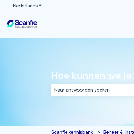
Nederlands
Submenu tonen voor vertalingen
Hoe kunnen we je
Er zijn geen suggesties want het z
Scanfie kennisbank
Beheer & Inste