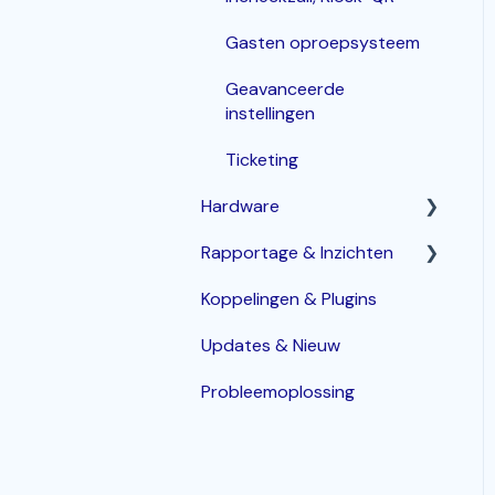
Gasten oproepsysteem
Geavanceerde
instellingen
Ticketing
Hardware
Rapportage & Inzichten
Router
Koppelingen & Plugins
POS terminals
Geavanceerde opties
Updates & Nieuw
Bonprinters
Probleemoplossing
Kassalade
Handhelds
PIN terminals