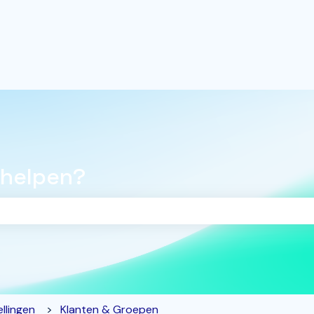
 helpen?
oekveld is leeg.
llingen
Klanten & Groepen