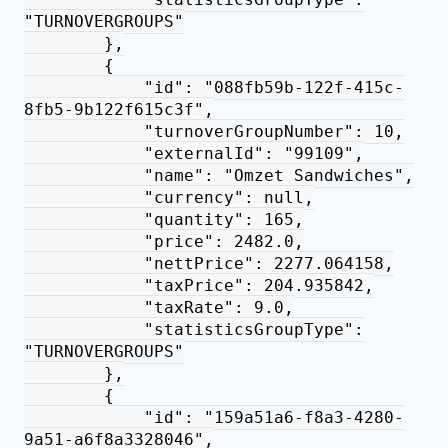
"TURNOVERGROUPS"
},
{
"id": "088fb59b-122f-415c-
8fb5-9b122f615c3f",
"turnoverGroupNumber": 10,
"externalId": "99109",
"name": "Omzet Sandwiches",
"currency": null,
"quantity": 165,
"price": 2482.0,
"nettPrice": 2277.064158,
"taxPrice": 204.935842,
"taxRate": 9.0,
"statisticsGroupType":
"TURNOVERGROUPS"
},
{
"id": "159a51a6-f8a3-4280-
9a51-a6f8a3328046",