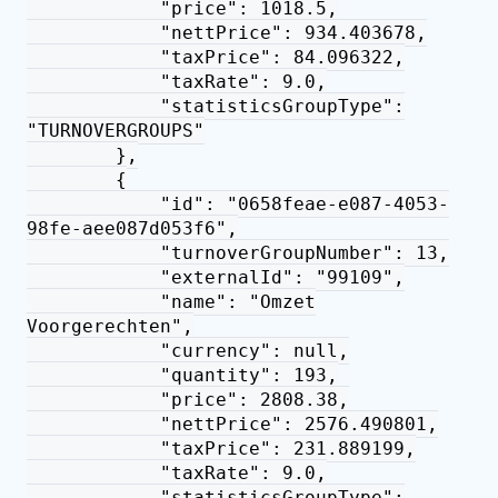
"price": 1018.5,
"nettPrice": 934.403678,
"taxPrice": 84.096322,
"taxRate": 9.0,
"statisticsGroupType":
"TURNOVERGROUPS"
},
{
"id": "0658feae-e087-4053-
98fe-aee087d053f6",
"turnoverGroupNumber": 13,
"externalId": "99109",
"name": "Omzet
Voorgerechten",
"currency": null,
"quantity": 193,
"price": 2808.38,
"nettPrice": 2576.490801,
"taxPrice": 231.889199,
"taxRate": 9.0,
"statisticsGroupType":