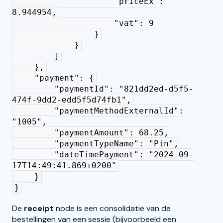
"priceEx":
8.944954,
"vat": 9
}
}
]
},
"payment": {
"paymentId": "821dd2ed-d5f5-
474f-9dd2-edd5f5d74fb1",
"paymentMethodExternalId":
"1005",
"paymentAmount": 68.25,
"paymentTypeName": "Pin",
"dateTimePayment": "2024-09-
17T14:49:41.869+0200"
}
}
De
receipt
node is een consolidatie van de
bestellingen van een sessie (bijvoorbeeld een