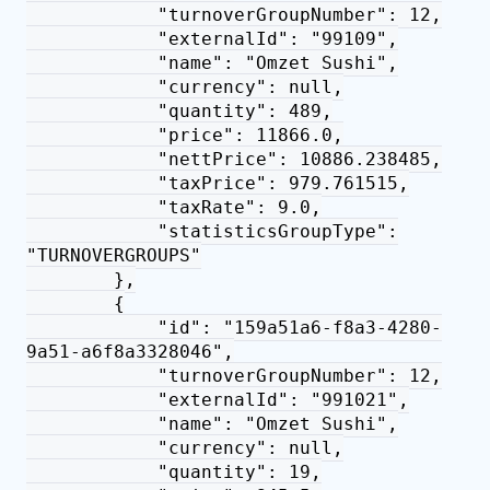
"turnoverGroupNumber": 12,
"externalId": "99109",
"name": "Omzet Sushi",
"currency": null,
"quantity": 489,
"price": 11866.0,
"nettPrice": 10886.238485,
"taxPrice": 979.761515,
"taxRate": 9.0,
"statisticsGroupType":
"TURNOVERGROUPS"
},
{
"id": "159a51a6-f8a3-4280-
9a51-a6f8a3328046",
"turnoverGroupNumber": 12,
"externalId": "991021",
"name": "Omzet Sushi",
"currency": null,
"quantity": 19,