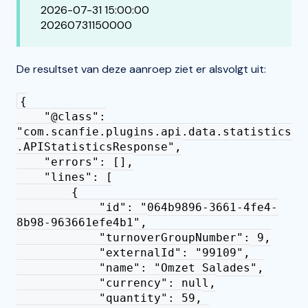
2026-07-31 15:00:00
20260731150000
De resultset van deze aanroep ziet er alsvolgt uit:
{
"@class":
"com.scanfie.plugins.api.data.statistics
.APIStatisticsResponse",
"errors": [],
"lines": [
{
"id": "064b9896-3661-4fe4-
8b98-963661efe4b1",
"turnoverGroupNumber": 9,
"externalId": "99109",
"name": "Omzet Salades",
"currency": null,
"quantity": 59,