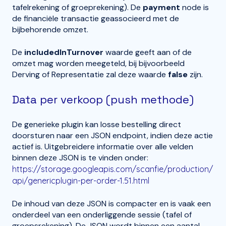
tafelrekening of groeprekening). De
payment
node is
de financiële transactie geassocieerd met de
bijbehorende omzet.
De
includedInTurnover
waarde geeft aan of de
omzet mag worden meegeteld, bij bijvoorbeeld
Derving of Representatie zal deze waarde
false
zijn.
Data per verkoop (push methode)
De generieke plugin kan losse bestelling direct
doorsturen naar een JSON endpoint, indien deze actie
actief is.
Uitgebreidere infor
mati
e over
alle velden
binnen deze JSON is te vinden onder:
https://storage.googleapis.com/scanfie/production/
api/genericplugin-per-order-1.51.html
De inhoud van deze JSON is compacter en is vaak een
onderdeel van een onderliggende sessie (tafel of
groepsrekening). De JSON wordt binnen een aantal