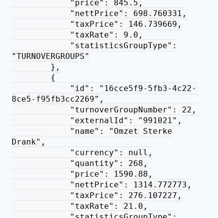
"price": 845.5,
"nettPrice": 698.760331,
"taxPrice": 146.739669,
"taxRate": 9.0,
"statisticsGroupType":
"TURNOVERGROUPS"
},
{
"id": "16cce5f9-5fb3-4c22-
8ce5-f95fb3cc2269",
"turnoverGroupNumber": 22,
"externalId": "991021",
"name": "Omzet Sterke
Drank",
"currency": null,
"quantity": 268,
"price": 1590.88,
"nettPrice": 1314.772773,
"taxPrice": 276.107227,
"taxRate": 21.0,
"statisticsGroupType":