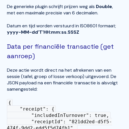
De generieke plugin schrijft prijzen weg als
Double
,
met een maximale precisie van 6 decimalen.
Datum en tijd worden verstuurd in ISO8601 formaat;
yyyy-MM-dd'T'HH:mm:ss.SSSZ
Data per financiële transactie (get
aanroep)
Deze actie wordt direct na het afrekenen van een
sessie (tafel, groep of losse verkoop) uitgevoerd. De
JSON payload na een financiële transactie is alsvolgt
samengesteld:
{
"receipt": {
"includedInTurnover": true,
"receiptId": "821dd2ed-d5f5-
474f-9dd2-edd5f5d74fb1",