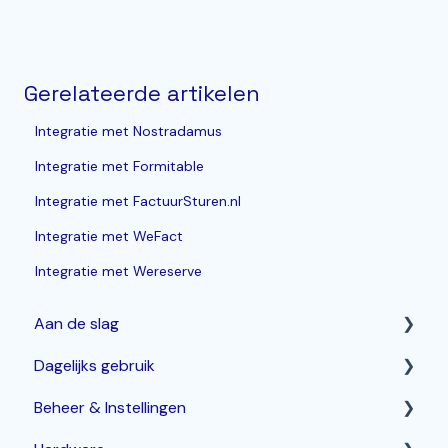
Gerelateerde artikelen
Integratie met Nostradamus
Integratie met Formitable
Integratie met FactuurSturen.nl
Integratie met WeFact
Integratie met Wereserve
Aan de slag
Dagelijks gebruik
Horeca Kassasysteem
Beheer & Instellingen
Webshop: Afhaal- en Bezorgen
Betalen & corrigeren