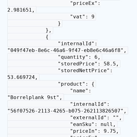
"priceEx":
2.981651,
"vat": 9
}
},
{
"internalId":
"049f47eb-8e6c-46a6-9f47-eb8e6c46a6f8",
"quantity": 6,
"storedPrice": 58.5,
"storedNettPrice":
53.669724,
"product": {
"name":
"Borrelplank 9st",
"internalId":
"56f07526-2113-4265-b075-262113826507",
"externalId": "",
"eanSku": null,
"priceIn": 9.75,