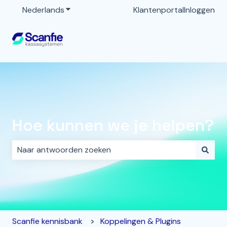
Nederlands
Submenu tonen voor vertalingen
Klantenportal
Inloggen
Hoe kunnen we je helpen?
Er zijn geen suggesties want het zoekveld is leeg.
Scanfie kennisbank
Koppelingen & Plugins