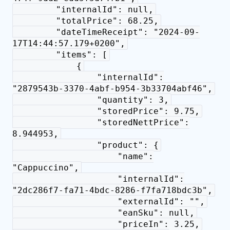
"internalId": null,
"totalPrice": 68.25,
"dateTimeReceipt": "2024-09-
17T14:44:57.179+0200",
"items": [
{
"internalId":
"2879543b-3370-4abf-b954-3b33704abf46",
"quantity": 3,
"storedPrice": 9.75,
"storedNettPrice":
8.944953,
"product": {
"name":
"Cappuccino",
"internalId":
"2dc286f7-fa71-4bdc-8286-f7fa718bdc3b",
"externalId": "",
"eanSku": null,
"priceIn": 3.25,