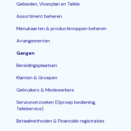
Bestelzuil en Kiosk-QR
Bestellingen invoeren & bewerken
Gebieden, Vloerplan en Tafels
Korting
Assortiment beheren
Inloggen, In- en Uitklokken
Menukaarten & productknoppen beheren
KDS / Bestellingenscherm
Arrangementen
Groepen
Gangen
Bereidingsplaatsen
Klanten & Groepen
Gebruikers & Medewerkers
Serviceverzoeken (Oproep bediening,
Tafelservice)
Betaalmethoden & Financiële registraties