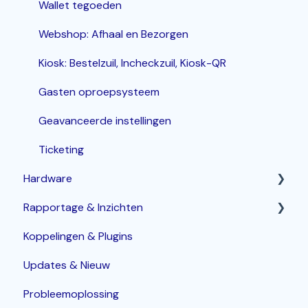
Wallet tegoeden
Webshop: Afhaal en Bezorgen
Kiosk: Bestelzuil, Incheckzuil, Kiosk-QR
Gasten oproepsysteem
Geavanceerde instellingen
Ticketing
Hardware
Rapportage & Inzichten
Router
Koppelingen & Plugins
POS terminals
Geavanceerde opties
Updates & Nieuw
Bonprinters
Probleemoplossing
Kassalade