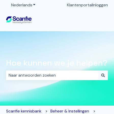
Nederlands
Submenu tonen voor vertalingen
Klantenportal
Inloggen
Hoe kunnen we je helpen?
Er zijn geen suggesties want het zoekveld is leeg.
Scanfie kennisbank
Beheer & Instellingen