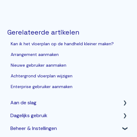
Gerelateerde artikelen
Kan ik het vloerplan op de handheld kleiner maken?
Arrangement aanmaken
Nieuwe gebruiker aanmaken
Achtergrond vloerplan wijzigen
Enterprise gebruiker aanmaken
Aan de slag
Dagelijks gebruik
Horeca Kassasysteem
Beheer & Instellingen
Webshop: Afhaal- en Bezorgen
Betalen & corrigeren