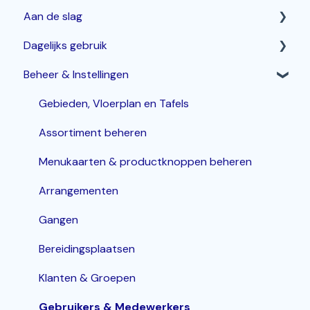
Aan de slag
Dagelijks gebruik
Horeca Kassasysteem
Beheer & Instellingen
Webshop: Afhaal- en Bezorgen
Betalen & corrigeren
Bestelzuil en Kiosk-QR
Bestellingen invoeren & bewerken
Gebieden, Vloerplan en Tafels
Korting
Assortiment beheren
Inloggen, In- en Uitklokken
Menukaarten & productknoppen beheren
KDS / Bestellingenscherm
Arrangementen
Groepen
Gangen
Bereidingsplaatsen
Klanten & Groepen
Gebruikers & Medewerkers