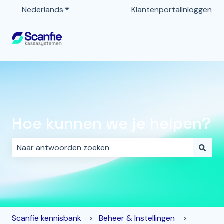
Nederlands
Submenu tonen voor vertalingen
Klantenportal
Inloggen
Hoe kunnen we je helpen?
Er zijn geen suggesties want het zoekveld is leeg.
Scanfie kennisbank
Beheer & Instellingen