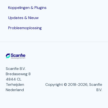
Koppelingen & Plugins
POS terminals
Geavanceerde opties
Updates & Nieuw
Bonprinters
Probleemoplossing
Kassalade
Handhelds
PIN terminals
Keukenschermen / KDS
Scanfie B.V.
Bredaseweg 8
4844 CL
Terheijden
Copyright © 2018-2026, Scanfie
Nederland
B.V.