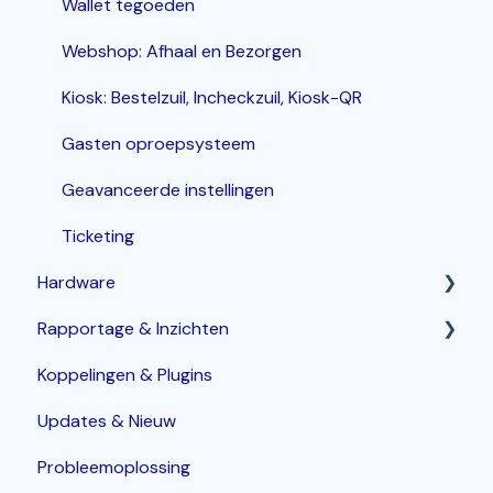
Wallet tegoeden
Webshop: Afhaal en Bezorgen
Kiosk: Bestelzuil, Incheckzuil, Kiosk-QR
Gasten oproepsysteem
Geavanceerde instellingen
Ticketing
Hardware
Rapportage & Inzichten
Router
Koppelingen & Plugins
POS terminals
Geavanceerde opties
Updates & Nieuw
Bonprinters
Probleemoplossing
Kassalade