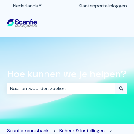
Nederlands
Submenu tonen voor vertalingen
Klantenportal
Inloggen
Hoe kunnen we je helpen?
Er zijn geen suggesties want het zoekveld is leeg.
Scanfie kennisbank
Beheer & Instellingen