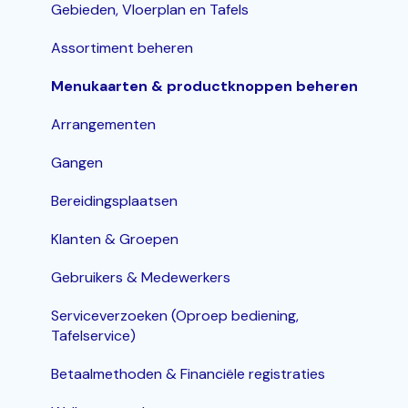
Bestelzuil en Kiosk-QR
Bestellingen invoeren & bewerken
Gebieden, Vloerplan en Tafels
Korting
Assortiment beheren
Inloggen, In- en Uitklokken
Menukaarten & productknoppen beheren
KDS / Bestellingenscherm
Arrangementen
Groepen
Gangen
Bereidingsplaatsen
Klanten & Groepen
Gebruikers & Medewerkers
Serviceverzoeken (Oproep bediening,
Tafelservice)
Betaalmethoden & Financiële registraties