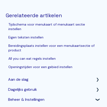
Gerelateerde artikelen
Tijdschema voor menukaart of menukaart sectie
instellen
Eigen teksten instellen
Bereidingsplaats instellen voor een menukaartsectie of
product
All you can eat regels instellen
Openingstijden voor een gebied instellen
Aan de slag
Dagelijks gebruik
Horeca Kassasysteem
Beheer & Instellingen
Webshop: Afhaal- en Bezorgen
Betalen & corrigeren