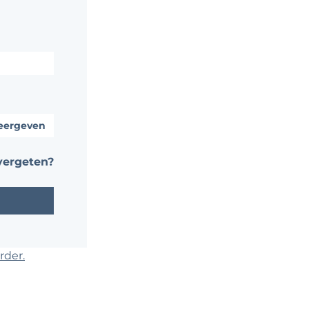
ergeven
ergeten?
rder.