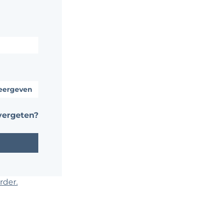
ergeven
ergeten?
rder.